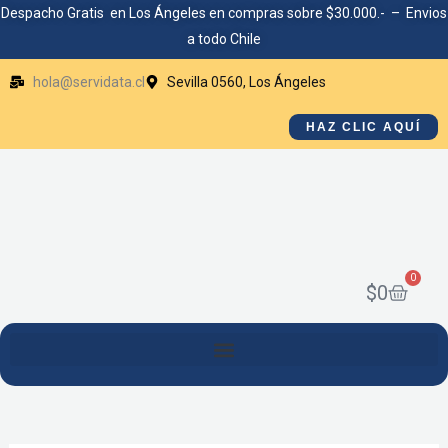
Ir
Despacho Gratis en Los Ángeles en compras sobre $30.000.- – Envios
a todo Chile
al
contenido
hola@servidata.cl
Sevilla 0560, Los Ángeles
HAZ CLIC AQUÍ
0
Cart
$
0