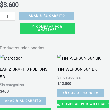
$
3.600
AUDIFONOS
AÑADIR AL CARRITO
ALAMBRICOS
COMPRAR POR
WHATSAPP
AIWA
3.5MM
cantidad
Productos relacionados
LAPIZ GRAFITO FULTONS
TINTA EPSON 664 BK
5B
Sin categorizar
$
12.500
Sin categorizar
$
460
AÑADIR AL CARRITO
AÑADIR AL CARRITO
COMPRAR POR WHATSAPP