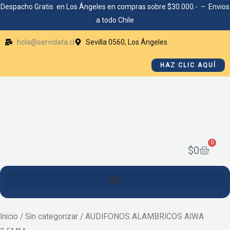
Ir
Despacho Gratis en Los Ángeles en compras sobre $30.000.- – Envios
a todo Chile
al
contenido
hola@servidata.cl
Sevilla 0560, Los Ángeles
HAZ CLIC AQUÍ
0
Cart
$
0
Inicio
/
Sin categorizar
/ AUDIFONOS ALAMBRICOS AIWA