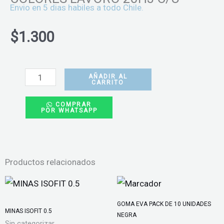
Envio en 5 dias habiles a todo Chile.
$
1.300
BANDERITAS
SET
AÑADIR AL
CARRITO
FLECHA
COMPRAR
5
POR WHATSAPP
COLORES
LAVORO
20HJ
Productos relacionados
C/U
cantidad
GOMA EVA PACK DE 10 UNIDADES
MINAS ISOFIT 0.5
NEGRA
Sin categorizar