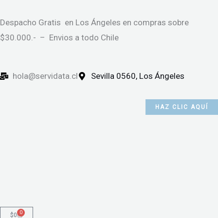
Ir
al
Despacho Gratis en Los Ángeles en compras sobre
contenido
$30.000.- – Envios a todo Chile
hola@servidata.cl
Sevilla 0560, Los Ángeles
HAZ CLIC AQUÍ
0
Cart
$
0