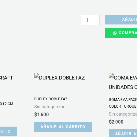
BRETEL
TRANSPARENTES
AÑADI
cantidad
COMPRA
DUPLEX DOBLE FAZ
GOMA EVA PACK
3X12 CM
COLOR TURQUE
Sin categorizar
Sin categoriz
$
1.600
$
2.000
AÑADIR AL CARRITO
RRITO
AÑADIR A