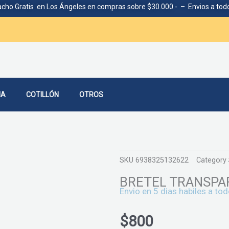
cho Gratis en Los Ángeles en compras sobre $30.000.- – Envios a todo
IA
COTILLÓN
OTROS
SKU
6938325132622
Category
BRETEL TRANSPA
Envio en 5 dias habiles a tod
$
800