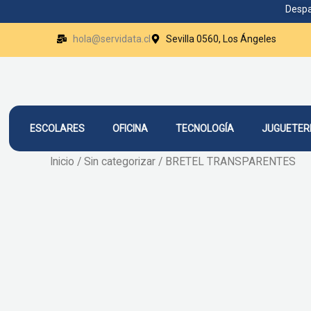
Ir
Despa
al
hola@servidata.cl
Sevilla 0560, Los Ángeles
contenido
ESCOLARES
OFICINA
TECNOLOGÍA
JUGUETER
Inicio
/
Sin categorizar
/ BRETEL TRANSPARENTES