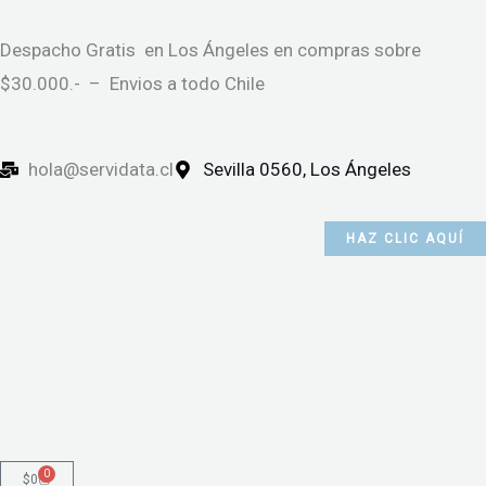
Ir
al
Despacho Gratis en Los Ángeles en compras sobre
contenido
$30.000.- – Envios a todo Chile
hola@servidata.cl
Sevilla 0560, Los Ángeles
HAZ CLIC AQUÍ
0
Cart
$
0