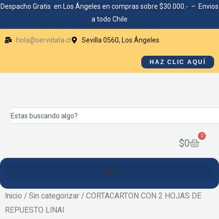
Ir
Despacho Gratis en Los Ángeles en compras sobre $30.000.- – Envios
a todo Chile
al
contenido
hola@servidata.cl
Sevilla 0560, Los Ángeles
HAZ CLIC AQUÍ
Search
0
Cart
$
0
Inicio
/
Sin categorizar
/ CORTACARTON CON 2 HOJAS DE
REPUESTO LINAI