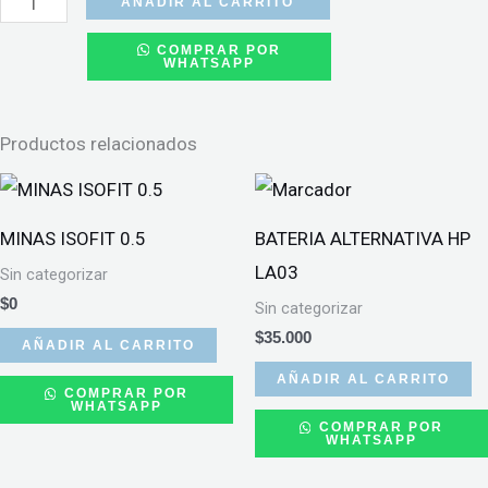
AÑADIR AL CARRITO
UNIVERSITARIO
COMPRAR POR
WHATSAPP
MATEMATICA
7MM
100
Productos relacionados
HOJAS
MARCA
COLON
MINAS ISOFIT 0.5
BATERIA ALTERNATIVA HP
SIN
LA03
Sin categorizar
DISEÑO
$
0
Sin categorizar
cantidad
$
35.000
AÑADIR AL CARRITO
AÑADIR AL CARRITO
COMPRAR POR
WHATSAPP
COMPRAR POR
WHATSAPP