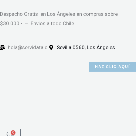
Ir
al
Despacho Gratis en Los Ángeles en compras sobre
contenido
$30.000.- – Envios a todo Chile
hola@servidata.cl
Sevilla 0560, Los Ángeles
HAZ CLIC AQUÍ
0
Cart
$
0