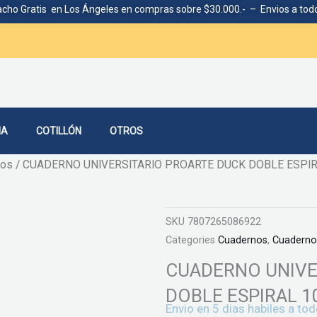
cho Gratis en Los Ángeles en compras sobre $30.000.- – Envios a todo
IA
COTILLÓN
OTROS
ios
/ CUADERNO UNIVERSITARIO PROARTE DUCK DOBLE ESPI
SKU
7807265086922
Categories
Cuadernos
,
Cuadernos
CUADERNO UNIVE
DOBLE ESPIRAL 1
Envio en 5 dias habiles a tod