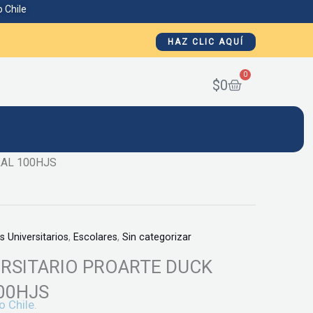
 Chile
HAZ CLIC AQUÍ
0
Cart
$
0
RAL 100HJS
 Universitarios
,
Escolares
,
Sin categorizar
RSITARIO PROARTE DUCK
00HJS
o Chile.