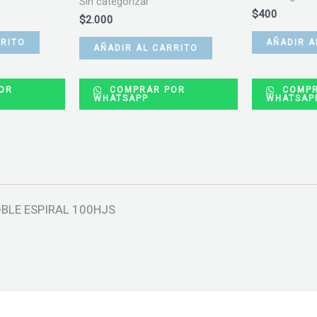
Sin categorizar
$
400
$
2.000
RRITO
AÑADIR A
AÑADIR AL CARRITO
OR
COMPRAR POR
COMPR
WHATSAPP
WHATSAP
BLE ESPIRAL 100HJS