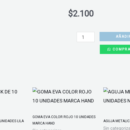
$
2.100
CUADERNO
UNIVERSITARIO
AÑADI
PROARTE
COMPRA
DUCK
DOBLE
ESPIRAL
100HJS
cantidad
GOMA EVA COLOR ROJO 10 UNIDADES
UNIDADES LILA
AGUJA METALIC
MARCA HAND
Sin categoriz