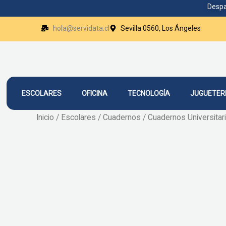
Ir
Despa
al
hola@servidata.cl
Sevilla 0560, Los Ángeles
contenido
ESCOLARES
OFICINA
TECNOLOGÍA
JUGUETER
Inicio
/
Escolares
/
Cuadernos
/
Cuadernos Universitar