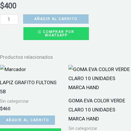
$
400
FORRO
AÑADIR AL CARRITO
DE
COMPRAR POR
WHATSAPP
CUADERNO
UNIVERSITARIO
DIFERENTES
Productos relacionados
COLORES
cantidad
LAPIZ GRAFITO FULTONS
5B
GOMA EVA COLOR VERDE
Sin categorizar
$
460
CLARO 10 UNIDADES
MARCA HAND
AÑADIR AL CARRITO
Sin categorizar