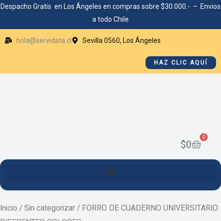
Ir
Despacho Gratis en Los Ángeles en compras sobre $30.000.- – Envios
a todo Chile
al
contenido
hola@servidata.cl
Sevilla 0560, Los Ángeles
HAZ CLIC AQUÍ
0
Cart
$
0
Inicio
/
Sin categorizar
/ FORRO DE CUADERNO UNIVERSITARIO