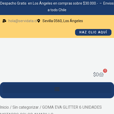
Ir
Despacho Gratis en Los Ángeles en compras sobre $30.000.- – Envios
a todo Chile
al
contenido
hola@servidata.cl
Sevilla 0560, Los Ángeles
HAZ CLIC AQUÍ
0
Cart
$
0
Inicio
/
Sin categorizar
/ GOMA EVA GLITTER 6 UNIDADES