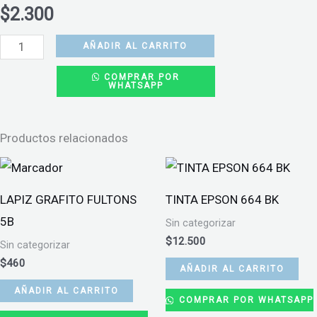
$
2.300
GOMA
AÑADIR AL CARRITO
EVA
COMPRAR POR
WHATSAPP
GLITTER
6
UNIDADES
Productos relacionados
MOTARRO
COLOR
AMARILLO
LAPIZ GRAFITO FULTONS
TINTA EPSON 664 BK
cantidad
5B
Sin categorizar
$
12.500
Sin categorizar
$
460
AÑADIR AL CARRITO
AÑADIR AL CARRITO
COMPRAR POR WHATSAPP