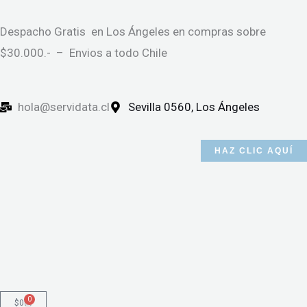
Ir
al
Despacho Gratis en Los Ángeles en compras sobre
contenido
$30.000.- – Envios a todo Chile
hola@servidata.cl
Sevilla 0560, Los Ángeles
HAZ CLIC AQUÍ
0
Cart
$
0