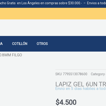
cho Gratis en Los Ángeles en compras sobre $30.000.- – Envios a todo
IA
COTILLÓN
OTROS
 0.8MM FILGO
SKU
7795513078600
Category
LAPIZ GEL 6UN T
Envio en 5 dias habiles a tod
$
4.500