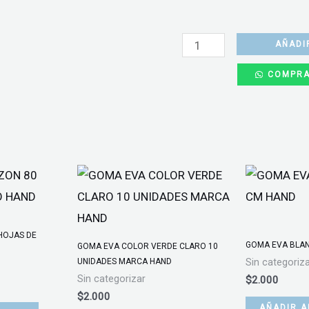
LAPIZ
GEL
AÑADI
6UN
COMPRA
TRAZO
FINO
0.8MM
FILGO
cantidad
HOJAS DE
GOMA EVA BLA
GOMA EVA COLOR VERDE CLARO 10
UNIDADES MARCA HAND
Sin categoriz
Sin categorizar
$
2.000
$
2.000
AÑADIR A