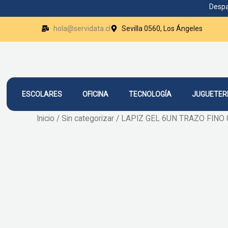
Ir
Despa
al
hola@servidata.cl
Sevilla 0560, Los Ángeles
contenido
ESCOLARES
OFICINA
TECNOLOGÍA
JUGUETER
Inicio
/
Sin categorizar
/ LAPIZ GEL 6UN TRAZO FINO