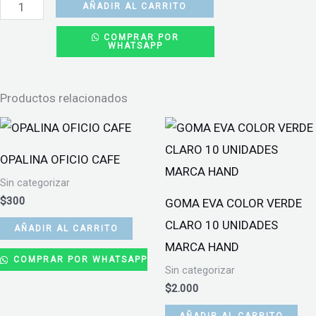
LAPIZ
AÑADIR AL CARRITO
PASTA
COMPRAR POR
WHATSAPP
BORRABLE
LAVORO
0.7
Productos relacionados
MM
NEGRO
cantidad
OPALINA OFICIO CAFE
Sin categorizar
$
300
GOMA EVA COLOR VERDE
CLARO 10 UNIDADES
AÑADIR AL CARRITO
MARCA HAND
COMPRAR POR WHATSAPP
Sin categorizar
$
2.000