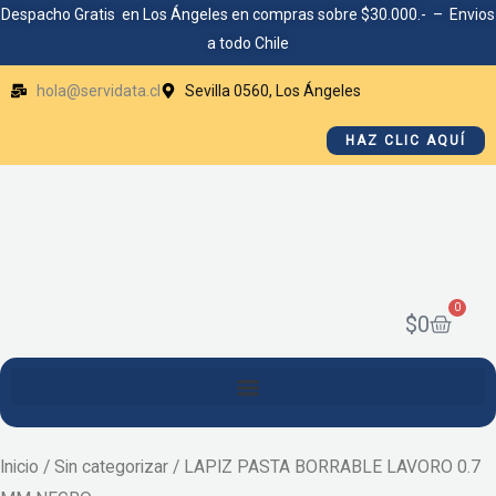
Ir
Despacho Gratis en Los Ángeles en compras sobre $30.000.- – Envios
a todo Chile
al
contenido
hola@servidata.cl
Sevilla 0560, Los Ángeles
HAZ CLIC AQUÍ
0
Cart
$
0
Inicio
/
Sin categorizar
/ LAPIZ PASTA BORRABLE LAVORO 0.7