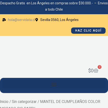
Ir
Despacho Gratis en Los Ángeles en compras sobre $30.000.- – Envios
a todo Chile
al
contenido
hola@servidata.cl
Sevilla 0560, Los Ángeles
HAZ CLIC AQUÍ
0
Cart
$
0
Inicio
/
Sin categorizar
/ MANTEL DE CUMPLEAÑOS COLOR