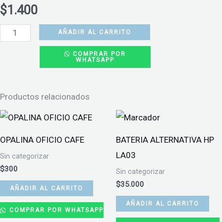
$
1.400
MANTEL
AÑADIR AL CARRITO
DE
COMPRAR POR
WHATSAPP
CUMPLEAÑOS
COLOR
MORADO
Productos relacionados
BIG
PARTY
cantidad
OPALINA OFICIO CAFE
BATERIA ALTERNATIVA HP
LA03
Sin categorizar
$
300
Sin categorizar
$
35.000
AÑADIR AL CARRITO
AÑADIR AL CARRITO
COMPRAR POR WHATSAPP