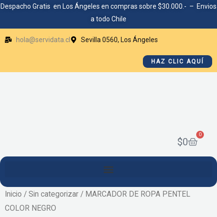
Ir
Despacho Gratis en Los Ángeles en compras sobre $30.000.- – Envios
a todo Chile
al
contenido
hola@servidata.cl
Sevilla 0560, Los Ángeles
HAZ CLIC AQUÍ
0
Cart
$
0
Inicio
/
Sin categorizar
/ MARCADOR DE ROPA PENTEL
COLOR NEGRO