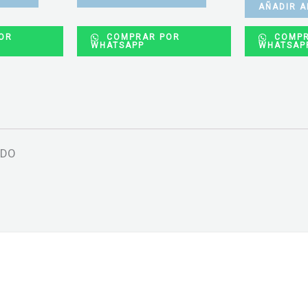
AÑADIR A
OR
COMPRAR POR
COMPR
WHATSAPP
WHATSAP
ADO