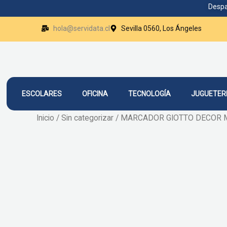
Ir
Despa
al
hola@servidata.cl
Sevilla 0560, Los Ángeles
contenido
ESCOLARES
OFICINA
TECNOLOGÍA
JUGUETER
Inicio
/
Sin categorizar
/ MARCADOR GIOTTO DECOR 