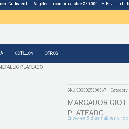
cho Gratis en Los Ángeles en compras sobre $30.000.- – Envios a todo
IA
COTILLÓN
OTROS
METALLIC PLATEADO
SKU
8000825000867
Category
MARCADOR GIOTT
PLATEADO
Envio en 5 dias habiles a tod