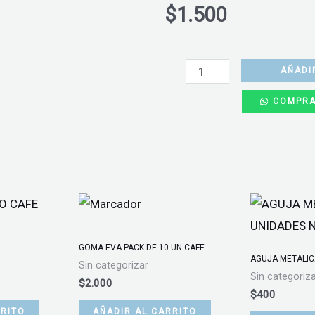
$
1.500
MARCADOR
GIOTTO
AÑADI
DECOR
COMPRA
METALLIC
PLATEADO
cantidad
GOMA EVA PACK DE 10 UN CAFE
AGUJA METALIC
Sin categorizar
Sin categoriz
$
2.000
$
400
RRITO
AÑADIR AL CARRITO