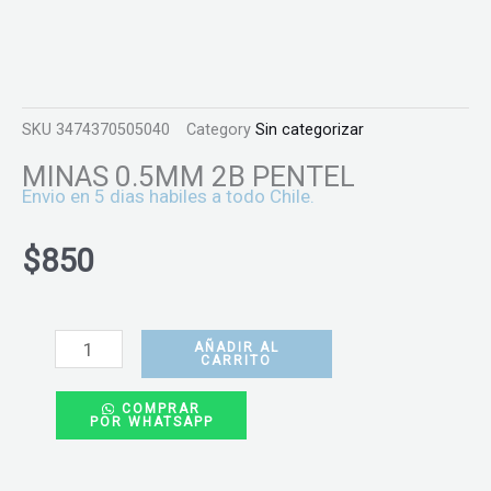
SKU
3474370505040
Category
Sin categorizar
MINAS 0.5MM 2B PENTEL
Envio en 5 dias habiles a todo Chile.
$
850
MINAS
0.5MM
AÑADIR AL
CARRITO
2B
COMPRAR
PENTEL
POR WHATSAPP
cantidad