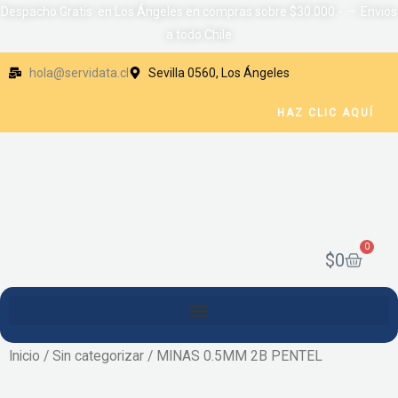
Ir
Despacho Gratis en Los Ángeles en compras sobre $30.000.- – Envios
a todo Chile
al
contenido
hola@servidata.cl
Sevilla 0560, Los Ángeles
HAZ CLIC AQUÍ
0
Cart
$
0
Inicio
/
Sin categorizar
/ MINAS 0.5MM 2B PENTEL