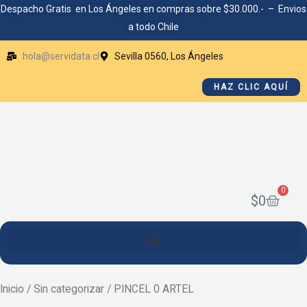
Ir
Despacho Gratis en Los Ángeles en compras sobre $30.000.- – Envios
a todo Chile
al
contenido
hola@servidata.cl
Sevilla 0560, Los Ángeles
HAZ CLIC AQUÍ
0
Cart
$
0
Inicio
/
Sin categorizar
/ PINCEL 0 ARTEL