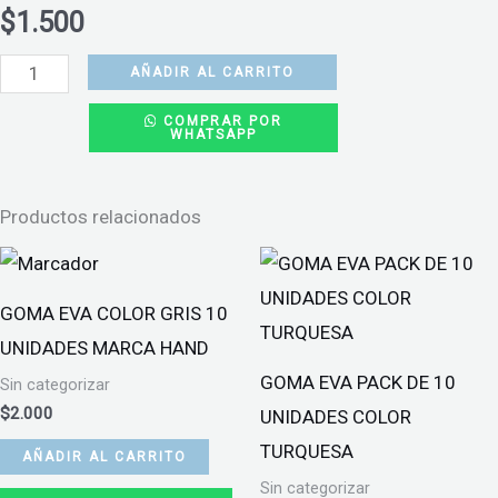
$
1.500
PLIEGO
AÑADIR AL CARRITO
GOMA
COMPRAR POR
WHATSAPP
EVA
GLITTER
40X60
Productos relacionados
AMARILLO
cantidad
GOMA EVA COLOR GRIS 10
UNIDADES MARCA HAND
GOMA EVA PACK DE 10
Sin categorizar
$
2.000
UNIDADES COLOR
TURQUESA
AÑADIR AL CARRITO
Sin categorizar