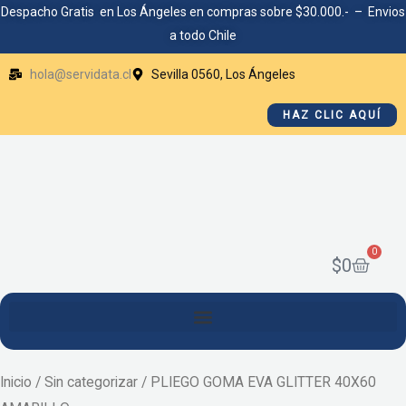
Ir
Despacho Gratis en Los Ángeles en compras sobre $30.000.- – Envios
a todo Chile
al
contenido
hola@servidata.cl
Sevilla 0560, Los Ángeles
HAZ CLIC AQUÍ
0
Cart
$
0
Inicio
/
Sin categorizar
/ PLIEGO GOMA EVA GLITTER 40X60