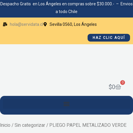
Ir
Despacho Gratis en Los Ángeles en compras sobre $30.000.- – Envios
a todo Chile
al
contenido
hola@servidata.cl
Sevilla 0560, Los Ángeles
HAZ CLIC AQUÍ
0
Cart
$
0
Inicio
/
Sin categorizar
/ PLIEGO PAPEL METALIZADO VERDE