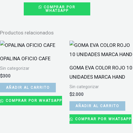
PAPEL
COMPRAR POR
WHATSAPP
METALIZADO
VERDE
cantidad
Productos relacionados
OPALINA OFICIO CAFE
GOMA EVA COLOR ROJO 10
Sin categorizar
$
300
UNIDADES MARCA HAND
Sin categorizar
AÑADIR AL CARRITO
$
2.000
COMPRAR POR WHATSAPP
AÑADIR AL CARRITO
COMPRAR POR WHATSAPP