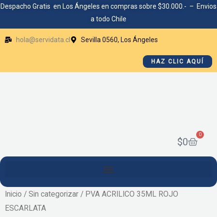
Ir
Despacho Gratis en Los Ángeles en compras sobre $30.000.- – Envios
a todo Chile
al
contenido
hola@servidata.cl
Sevilla 0560, Los Ángeles
HAZ CLIC AQUÍ
0
Cart
$
0
Inicio
/
Sin categorizar
/ PVA ACRILICO 35ML ROJO
ESCARLATA