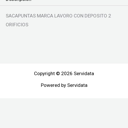
SACAPUNTAS MARCA LAVORO CON DEPOSITO 2
ORIFICIOS
Copyright © 2026 Servidata
Powered by Servidata