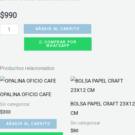
$
990
SACAPUNTAS
AÑADIR AL CARRITO
MARCA
COMPRAR POR
WHATSAPP
LAVORO
CON
DEPOSITO
Productos relacionados
2
ORIFICIOS
cantidad
OPALINA OFICIO CAFE
BOLSA PAPEL CRAFT 23X12
Sin categorizar
$
300
CM
Sin categorizar
AÑADIR AL CARRITO
$
80