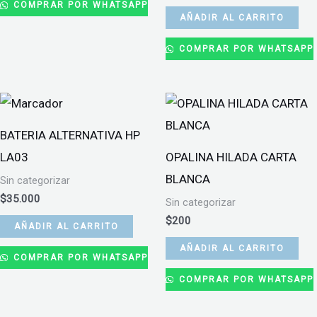
COMPRAR POR WHATSAPP
AÑADIR AL CARRITO
COMPRAR POR WHATSAPP
BATERIA ALTERNATIVA HP
LA03
OPALINA HILADA CARTA
BLANCA
Sin categorizar
$
35.000
Sin categorizar
$
200
AÑADIR AL CARRITO
AÑADIR AL CARRITO
COMPRAR POR WHATSAPP
COMPRAR POR WHATSAPP